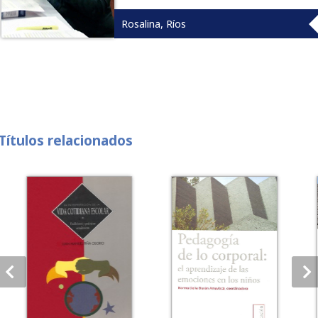
Rosalina, Ríos
Títulos relacionados