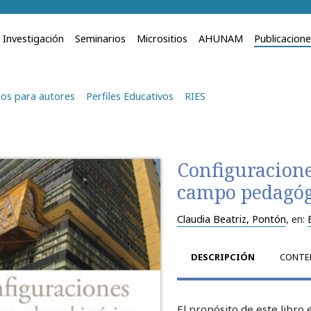
Investigación
Seminarios
Micrositios
AHUNAM
Publicacion
os para autores
Perfiles Educativos
RIES
Configuracione
campo pedagóg
Claudia Beatriz, Pontón
, en:
DESCRIPCIÓN
CONTE
El propósito de este libro