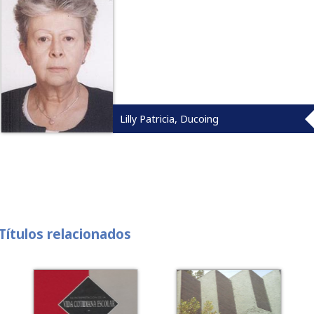
Lilly Patricia, Ducoing
Títulos relacionados