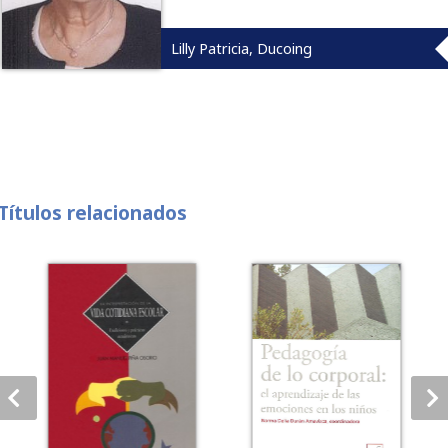
Lilly Patricia, Ducoing
Títulos relacionados