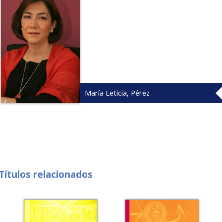
María Leticia, Pérez
Títulos relacionados