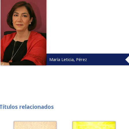
María Leticia, Pérez
Títulos relacionados