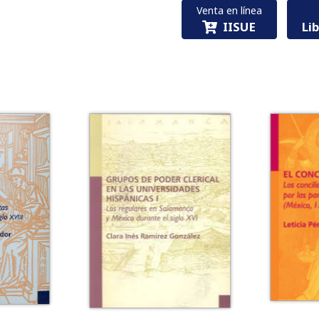
Venta en línea
IISUE
Li