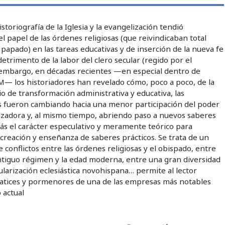
toriografía de la Iglesia y la evangelización tendió
l papel de las órdenes religiosas (que reivindicaban total
papado) en las tareas educativas y de inserción de la nueva fe
etrimento de la labor del clero secular (regido por el
n embargo, en décadas recientes —en especial dentro de
M— los historiadores han revelado cómo, poco a poco, de la
 de transformación administrativa y educativa, las
s fueron cambiando hacia una menor participación del poder
onizadora y, al mismo tiempo, abriendo paso a nuevos saberes
ás el carácter especulativo y meramente teórico para
 creación y enseñanza de saberes prácticos. Se trata de un
 conflictos entre las órdenes religiosas y el obispado, entre
ntiguo régimen y la edad moderna, entre una gran diversidad
ularización eclesiástica novohispana… permite al lector
atices y pormenores de una de las empresas más notables
 actual