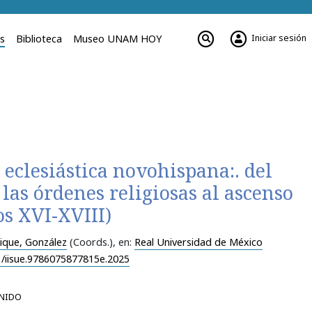
Iniciar sesión
es
Biblioteca
Museo UNAM HOY
 eclesiástica novohispana:. del
las órdenes religiosas al ascenso
os XVI-XVIII)
ique, González
(Coords.)
, en:
Real Universidad de México
1/iisue.9786075877815e.2025
NIDO