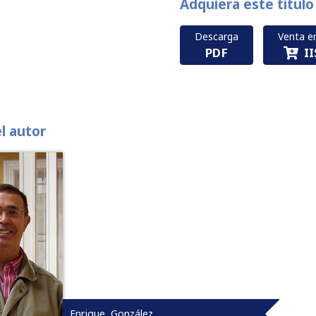
Adquiera este título
Descarga
Venta en
PDF
I
el autor
Enrique, González