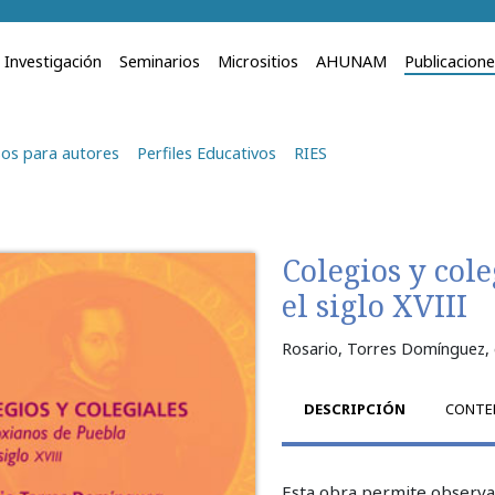
Investigación
Seminarios
Micrositios
AHUNAM
Publicacion
os para autores
Perfiles Educativos
RIES
Colegios y col
el siglo XVIII
Rosario, Torres Domínguez
,
DESCRIPCIÓN
CONTE
Esta obra permite observa