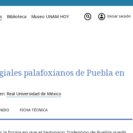
Iniciar sesión
es
Biblioteca
Museo UNAM HOY
egiales palafoxianos de Puebla en
 en:
Real Universidad de México
NIDO
FICHA TÉCNICA
r la forma en que el Seminario Tridentino de Puebla quedó