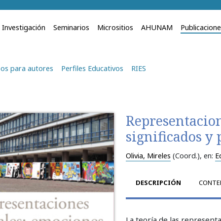
Investigación
Seminarios
Micrositios
AHUNAM
Publicacion
os para autores
Perfiles Educativos
RIES
Representacion
significados y 
Olivia, Mireles
(Coord.)
, en:
E
DESCRIPCIÓN
CONTE
La teoría de las represent