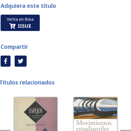
Adquiera este título
Venta en línea
IISUE
Compartir
Títulos relacionados