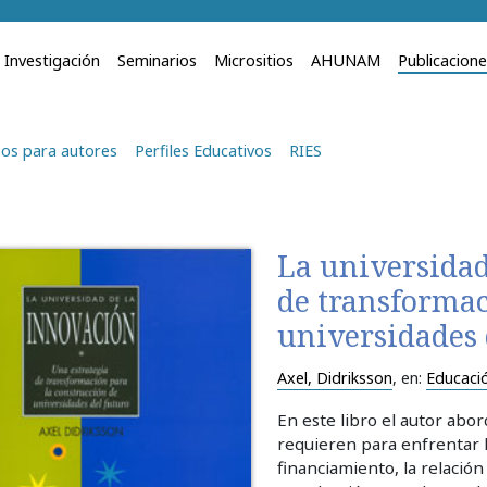
Investigación
Seminarios
Micrositios
AHUNAM
Publicacion
os para autores
Perfiles Educativos
RIES
La universidad
de transformac
universidades 
Axel, Didriksson
, en:
Educaci
En este libro el autor abor
requieren para enfrentar la
financiamiento, la relación