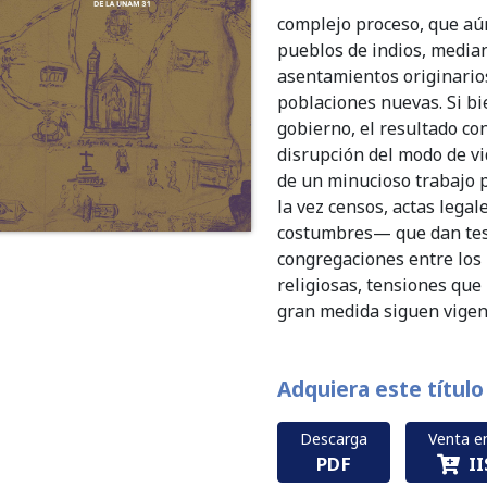
complejo proceso, que aú
pueblos de indios, media
asentamientos originarios
poblaciones nuevas. Si bi
gobierno, el resultado con
disrupción del modo de vi
de un minucioso trabajo 
la vez censos, actas legal
costumbres— que dan test
congregaciones entre los 
religiosas, tensiones que 
gran medida siguen vigen
Adquiera este título
Descarga
Venta en
PDF
I