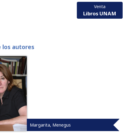
Venta
Libros UNAM
e los autores
Margarita, Menegus