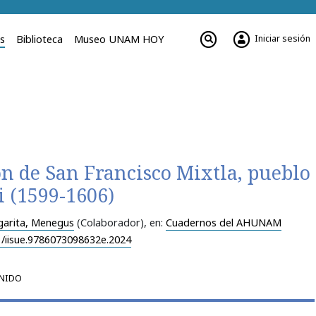
Iniciar sesión
es
Biblioteca
Museo UNAM HOY
n de San Francisco Mixtla, pueblo
i (1599-1606)
arita, Menegus
(Colaborador)
, en:
Cuadernos del AHUNAM
1/iisue.9786073098632e.2024
NIDO