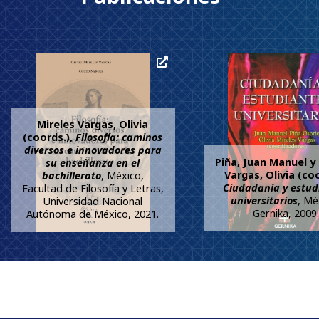
Mireles Vargas, Olivia
(coords.),
Filosofía: caminos
diversos e innovadores para
Piña, Juan Manuel y
su enseñanza en el
Vargas, Olivia (coo
bachillerato
, México,
Ciudadanía y estud
Facultad de Filosofía y Letras,
universitarios
, Mé
Universidad Nacional
Gernika, 2009.
Autónoma de México, 2021.