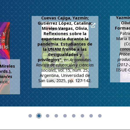
Clau
Yazmín
Cuevas Cajiga, Yazmín;
Oliv
Gutiérrez López, Catalina;
Formac
Mireles Vargas, Olivia,
Patri
Reflexiones sobre la
María B
experiencia durante la
(C
pandemia. Estudiantes de
cono
la UNAM frente a las
Proce
desigualdades y
produc
privilegios"
, en
Argonautas.
(2012-
Revista de educación y ciencias
 Mireles
IISUE-
sociales
, vol. 15, núm. 25,
rds.),
Argentina, Universidad de
iantes
San Luis, 2025, pp. 127-142.
xico,