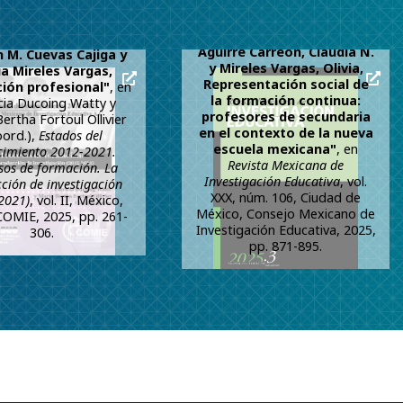
dia Pontón Ramós,
Aguirre Carreón, Claudia N.
 M. Cuevas Cajiga y
y Mireles Vargas, Olivia,
ia Mireles Vargas,
Representación social de
ión profesional"
, en
la formación continua:
cia Ducoing Watty y
profesores de secundaria
ertha Fortoul Ollivier
en el contexto de la nueva
oord.),
Estados del
escuela mexicana"
, en
cimiento 2012-2021.
Revista Mexicana de
sos de formación. La
Investigación Educativa
, vol.
ción de investigación
XXX, núm. 106, Ciudad de
2021)
, vol. II, México,
México, Consejo Mexicano de
COMIE, 2025, pp. 261-
Investigación Educativa, 2025,
306.
pp. 871-895.