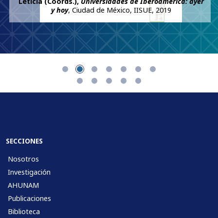
Leticia (Coords.),
Universidades de Iberoamérica: ayer
y hoy
, Ciudad de México, IISUE, 2019
SECCIONES
Nosotros
Investigación
AHUNAM
Publicaciones
Biblioteca