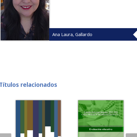
Ana Laura, Gallardo
Títulos relacionados