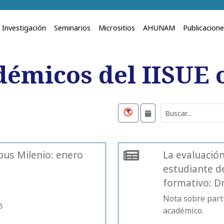
Investigación
Seminarios
Micrositios
AHUNAM
Publicacion
démicos del IISUE o
us Milenio: enero
La evaluación
estudiante d
formativo: Dr
Nota sobre part
5
académico.