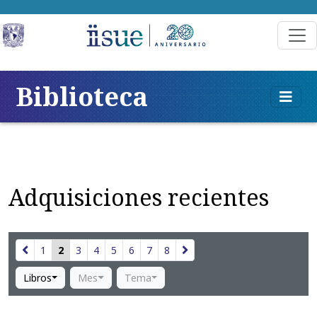
Biblioteca
Adquisiciones recientes
1
2
3
4
5
6
7
8
Libros
Mes
Tema