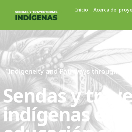
Inicio
Acerca del proy
“Indigeneity and Pathways through High
Sendas y traye
indígenas en l