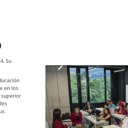
o
4. Su
ducación
e en los
 superior
des
us