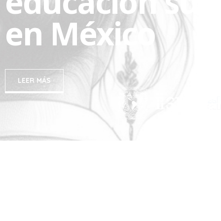
educación sup
en México
LEER MÁS