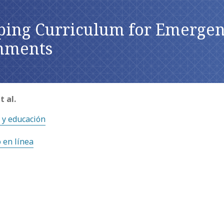
ping Curriculum for Emerge
nments
t al.
 y educación
o en línea